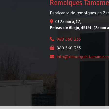
Remolques Tamame
Fabricante de remolques en Za
C/ Zamora, 17,
Peleas de Abajo
,
49191
,
(Zamora
980 560 335
980 560 335
info
remolquestamame.c