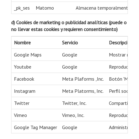
_pk_ses
Matomo
Almacena temporalmente datos 
d) Cookies de marketing o publicidad analíticas (puede o
no llevar estas cookies y requieren consentimiento)
Nombre
Servicio
Descripción
Google Maps
Google
Mostrar mapas 
Youtube
Google
Reproducción d
Facebook
Meta Plaforms ,Inc.
Botón 'Me gust
Instagram
Meta Platorms, Inc.
Perfil social 
Twitter
Twitter, Inc.
Compartir cont
Vimeo
Vimeo, Inc.
Reproducción d
Google Tag Manager
Google
Administra eti