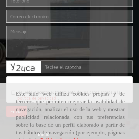
captcha
Condiciones legales
He leído y acepto el tratamiento de los datos acorde a la
Este sitio web utiliza cookies propias y de
política de privacidad
terceros que permiten mejorar la usabilidad de
navegación, analizar el uso de la web y mostrar
Enviar
publicidad relacionada con tus preferencias
sobre la base de un perfil elaborado a partir de
tus hábitos de navegación (por ejemplo, páginas
Inicio