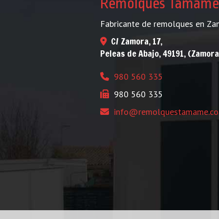
Remolques Tamame
Fabricante de remolques en Za
C/ Zamora, 17,
Peleas de Abajo
,
49191
,
(Zamora
980 560 335
980 560 335
info
remolquestamame.c