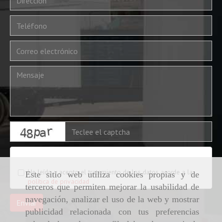
captcha
Condiciones legales
He leído y acepto el tratamiento de los datos acorde a la
Este sitio web utiliza cookies propias y de
política de privacidad
terceros que permiten mejorar la usabilidad de
navegación, analizar el uso de la web y mostrar
Enviar
publicidad relacionada con tus preferencias