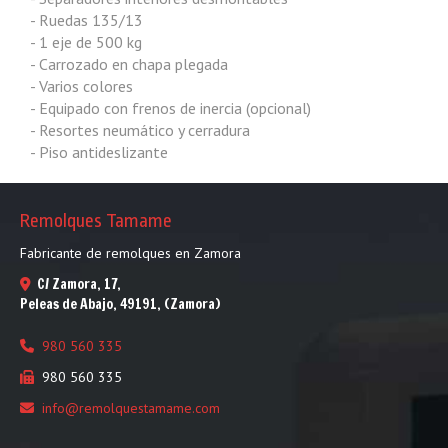
- Ruedas 135/13
- 1 eje de 500 kg
- Carrozado en chapa plegada
- Varios colores
- Equipado con frenos de inercia (opcional)
- Resortes neumático y cerradura
- Piso antideslizante
Remolques Tamame
Fabricante de remolques en Zamora
C/ Zamora, 17,
Peleas de Abajo
,
49191
,
(Zamora)
980 560 335
980 560 335
info
remolquestamame.com