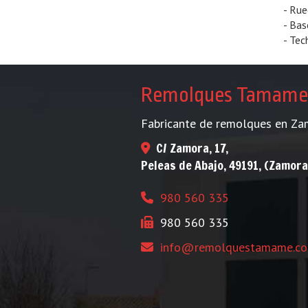
- Rue
- Bas
- Tec
Remolques Tamame
Fabricante de remolques en Za
C/ Zamora, 17,
Peleas de Abajo
,
49191
,
(Zamora
980 560 335
980 560 335
info
remolquestamame.c