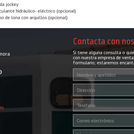
da jockey
culante hidráulico- eléctrico (opcional)
ho de lona con arquillos (opcional)
Contacta con no
Si tiene alguna consulta o qui
mora
con nuestra empresa de venta 
formulario; estaremos encant
)
om