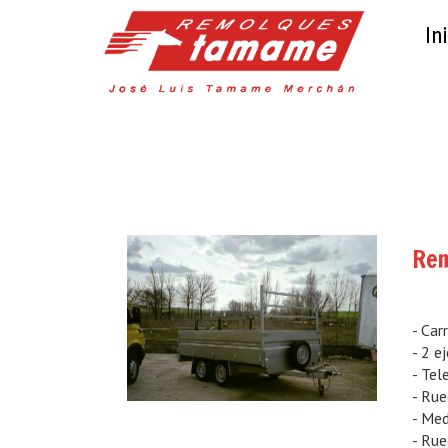
Ini
Rem
- Car
- 2 e
- Tel
- Rue
- Me
- Rue